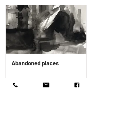
Abandoned places
Více